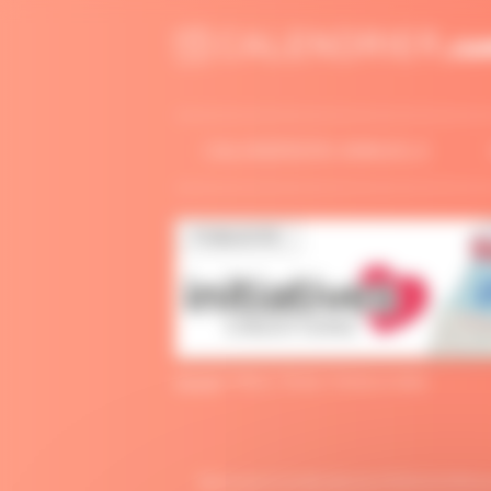
Panneau de gestion des cookies
CALENDRIERS ANNUELS
Accueil
>
Fêtes / Fériés >
Fériés en 2026
Retrouvez ici la liste des jours fériés de 202