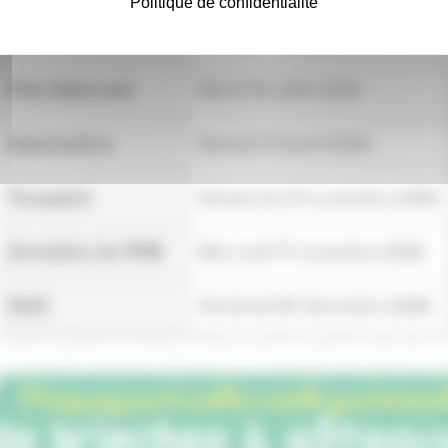
Politique de confidentialité
Lundi de Pentecôte
Lundi 25 mai 2026
Fête Nationale
Mardi 14 juillet 2026
Assomption
Samedi 15 août 2026
Toussaint
Dimanche 01 novembre 2026
Armistice de 1918
Mercredi 11 novembre 2026
Noël
Vendredi 25 décembre 2026