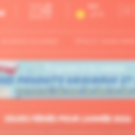
SAMEDI
08
Paris
AOûT
2026
21 °C
Semaine 32
VACANCES SCOLAIRES
FÊTES ET JOURS FÉRIÉ
JOURS FÉRIÉS POUR L'ANNÉE 2026
6 pour que vous puissiez poser vos dates de vacances ou prendre un week-end pr