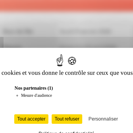
Jour de l'An
Jeudi 01 janvier 2026
Pâques
Dimanche 05 avril 2026
Lundi de Pâques
Lundi 06 avril 2026
es cookies et vous donne le contrôle sur ceux que vous
Fête du travail
Vendredi 01 mai 2026
Nos partenaires
(1)
Victoire 1945
Vendredi 08 mai 2026
Mesure d'audience
Ascension
Jeudi 14 mai 2026
Tout accepter
Tout refuser
Personnaliser
Pentecôte
Dimanche 24 mai 2026