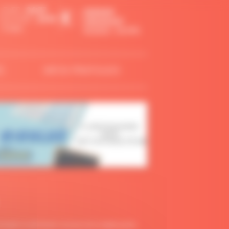
LEVER :
06:37
DERNIER
COUCHER :
21:14
CROISSANT
-3 mins
Visibilité : 28.99%
S
INFOS PRATIQUES
olongé en optimisant vos jours de congés payés.