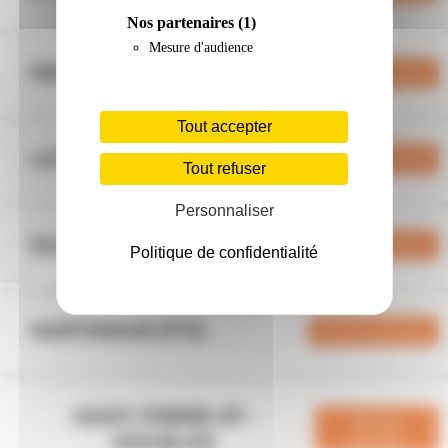
Nos partenaires
(1)
Mesure d'audience
MAYOTTE (976)
Voir les périodes
Tout accepter
LA RÉUNION (974)
Voir les périodes
Tout refuser
Personnaliser
GUADELOUPE (971)
Voir les périodes
Politique de confidentialité
MARTINIQUE (972)
Voir les périodes
SAINT-PIERRE-ET-
Voir les
MIQUELON
périodes