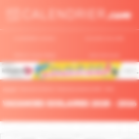
Panneau de gestion des cookies
CALENDRIERS ANNUELS
VACANCES SCOLAIRES
FÊTES ET JOURS FÉRIÉS
INFOS PRATIQUES
Accueil
>
Vacances scolaires >
Vacances scolaires 2025 - 2026
VACANCES SCOLAIRES 2025 - 2026